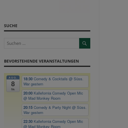
SUCHE
BEVORSTEHENDE VERANSTALTUNGEN
AUG.
18:30
Comedy & Cocktails
@ Süss.
8
War gestern
Sa.
20:00
Kallefornia Comedy Open Mic
@ Mad Monkey Room
20:15
Comedy & Party Night
@ Süss.
War gestern
22:30
Kallefornia Comedy Open Mic
@ Mad Monkey Room