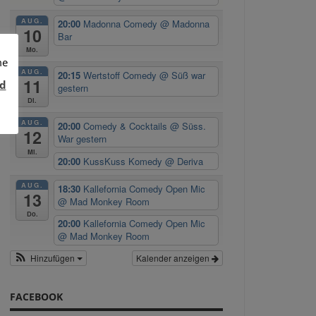
AUG.
20:00
Madonna Comedy
@ Madonna
10
Bar
Mo.
me
AUG.
20:15
Wertstoff Comedy
@ Süß war
11
d
gestern
Di.
r
AUG.
20:00
Comedy & Cocktails
@ Süss.
12
War gestern
Mi.
20:00
KussKuss Komedy
@ Deriva
AUG.
18:30
Kallefornia Comedy Open Mic
13
@ Mad Monkey Room
Do.
20:00
Kallefornia Comedy Open Mic
@ Mad Monkey Room
Hinzufügen
Kalender anzeigen
FACEBOOK