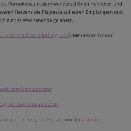
deos, Pornokonsum, dem wunderschönen Hannover und
chweren Herzens die Playtaste auf euren Empfängern und
uch gut ins Wochenende gelabert.
 – Berlin’s Classic Clothing Label
(Mit unserem Code:
ebook.com/vmp.podcast/
stagram.com/vmp.podcast/
 von
Ivan Thieme
,
Falk Pyrczek
und
Jonas Imam