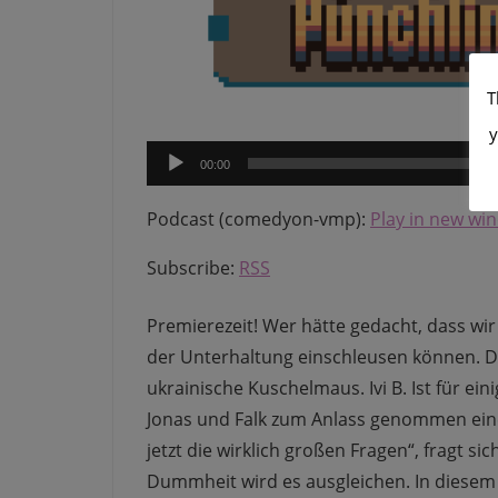
T
y
Audio-
00:00
Player
Podcast (comedyon-vmp):
Play in new wi
Subscribe:
RSS
Premierezeit! Wer hätte gedacht, dass wir 
der Unterhaltung einschleusen können. Den
ukrainische Kuschelmaus. Ivi B. Ist für e
Jonas und Falk zum Anlass genommen eine
jetzt die wirklich großen Fragen“, fragt s
Dummheit wird es ausgleichen. In diesem