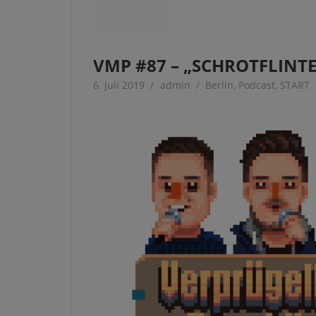
VMP #87 – „SCHROTFLINT
6. Juli 2019
admin
Berlin
,
Podcast
,
START