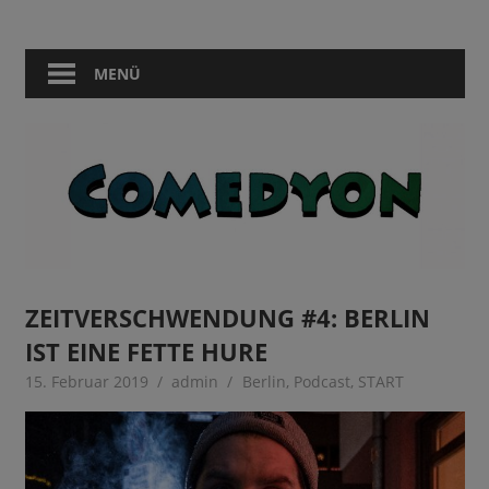
Zum
Comedy
Comedyon
Inhalt
in
springen
MENÜ
Berlin
ZEITVERSCHWENDUNG #4: BERLIN
IST EINE FETTE HURE
15. Februar 2019
admin
Berlin
,
Podcast
,
START