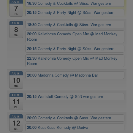
AUG.
18:30
Comedy & Cocktails
@ Süss. War gestern
7
20:15
Comedy & Party Night
@ Süss. War gestern
Fr.
AUG.
18:30
Comedy & Cocktails
@ Süss. War gestern
8
20:00
Kallefornia Comedy Open Mic
@ Mad Monkey
Sa.
Room
20:15
Comedy & Party Night
@ Süss. War gestern
22:30
Kallefornia Comedy Open Mic
@ Mad Monkey
Room
AUG.
20:00
Madonna Comedy
@ Madonna Bar
10
Mo.
AUG.
20:15
Wertstoff Comedy
@ Süß war gestern
11
Di.
AUG.
20:00
Comedy & Cocktails
@ Süss. War gestern
12
20:00
KussKuss Komedy
@ Deriva
Mi.