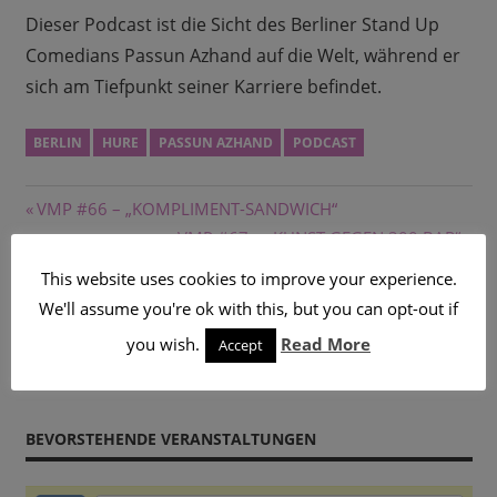
Dieser Podcast ist die Sicht des Berliner Stand Up
Comedians Passun Azhand auf die Welt, während er
sich am Tiefpunkt seiner Karriere befindet.
BERLIN
HURE
PASSUN AZHAND
PODCAST
Beitragsnavigation
Vorheriger
VMP #66 – „KOMPLIMENT-SANDWICH“
Beitrag:
Nächster
VMP #67 – „KUNST GEGEN 300 BAR“
Beitrag:
This website uses cookies to improve your experience.
SUCHE
We'll assume you're ok with this, but you can opt-out if
you wish.
Read More
Accept
BEVORSTEHENDE VERANSTALTUNGEN