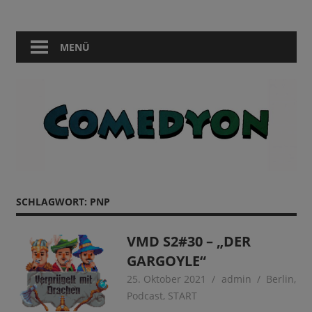
Zum
Comedy
Comedyon
Inhalt
in
springen
MENÜ
Berlin
SCHLAGWORT:
PNP
VMD S2#30 – „DER
GARGOYLE“
25. Oktober 2021
admin
Berlin
,
Podcast
,
START