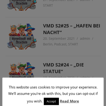
START
VMD S2#25 – „HAFEN BEI
NACHT“
20. September 2021
admin
Berlin
,
Podcast
,
START
VMD S2#24 – „DIE
STATUE“
13. September 2021
admin
Featured
,
Podcast
,
START
This website uses cookies to improve your experience.
We'll assume you're ok with this, but you can opt-out if
you wish.
Read More
Accept
Seitennummerierung
Vorherige
…
Nächste
«
1
2
3
4
5
7
»